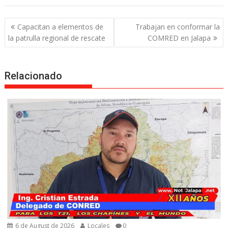
Post
Capacitan a elementos de
Trabajan en conformar la
navigation
la patrulla regional de rescate
COMRED en Jalapa
Relacionado
6 de August de 2026
Locales
0