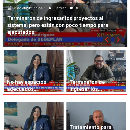
8 de August de 2026
Locales
0
Es responsabilidad de PNC ya que saben
quiénes causan la violencia en Monjas y no hay
capturas
No hay espacios
Terminaron de
adecuados...
ingresar los...
Tratamiento para