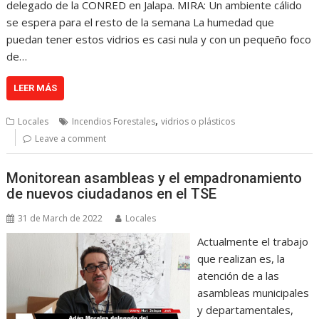
delegado de la CONRED en Jalapa. MIRA: Un ambiente cálido
se espera para el resto de la semana La humedad que
puedan tener estos vidrios es casi nula y con un pequeño foco
de…
LEER MÁS
,
Locales
Incendios Forestales
vidrios o plásticos
Leave a comment
Monitorean asambleas y el empadronamiento
de nuevos ciudadanos en el TSE
31 de March de 2022
Locales
Actualmente el trabajo
que realizan es, la
atención de a las
asambleas municipales
y departamentales,