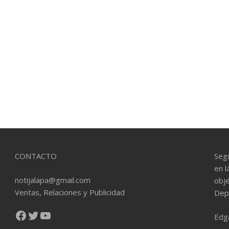
CONTACTO
Seg
en l
notijalapa@gmail.com
obje
Ventas, Relaciones y Publicidad
Dep
Facebook
Twitter
YouTube
Edg