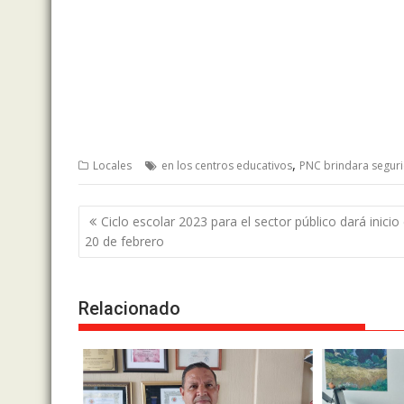
,
Locales
en los centros educativos
PNC brindara segur
Post
Ciclo escolar 2023 para el sector público dará inicio 
navigation
20 de febrero
Relacionado