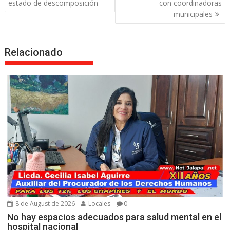
navigation
estado de descomposición
con coordinadoras
municipales
Relacionado
8 de August de 2026
Locales
0
No hay espacios adecuados para salud mental en el
hospital nacional