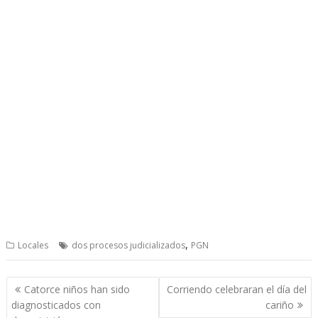
,
Locales
dos procesos judicializados
PGN
Post
Catorce niños han sido
Corriendo celebraran el día del
navigation
diagnosticados con
cariño