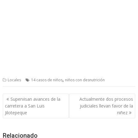
,
Locales
14 casos de niños
niños con desnutrición
Post
Supervisan avances de la
Actualmente dos procesos
navigation
carretera a San Luis
judiciales llevan favor de la
Jilotepeque
niñez
Relacionado