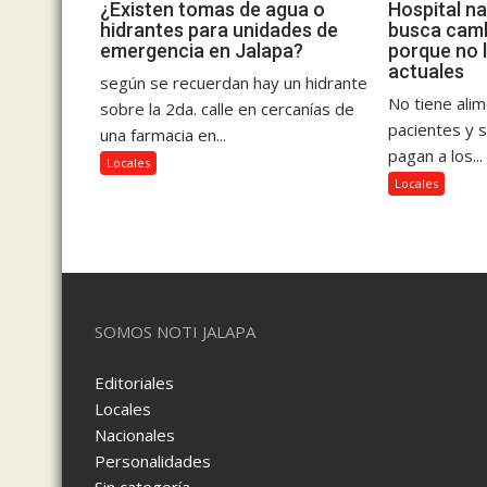
¿Existen tomas de agua o
Hospital na
hidrantes para unidades de
busca camb
emergencia en Jalapa?
porque no 
actuales
según se recuerdan hay un hidrante
No tiene ali
sobre la 2da. calle en cercanías de
pacientes y 
una farmacia en...
pagan a los...
Locales
Locales
SOMOS NOTI JALAPA
Editoriales
Locales
Nacionales
Personalidades
Sin categoría