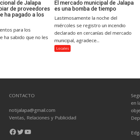
cional de Jalapa
El mercado municipal de Jalapa
iar de proveedores
es una bomba de tiempo
le ha pagado a los
Lastimosamente la noche del
miércoles se registro un incendio
mentos para los
declarado en cercanías del mercado
se ha sabido que no les
municipal, agradece...
Locales
CONTACTO
Seg
en l
notijalapa@gmail.com
obje
Ventas, Relaciones y Publicidad
Dep
Facebook
Twitter
YouTube
Edg