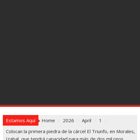
Estamos Aquí
Home
2026
April
1
Colocan la primera piedra de la cárcel El Triunfo, en Morales,
Izabal, que tendrá capacidad para más de dos mil reos