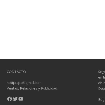
CONTACTO
Seg
en l
notijalapa@gmail.com
obje
Ventas, Relaciones y Publicidad
Dep
Facebook
Twitter
YouTube
Edg