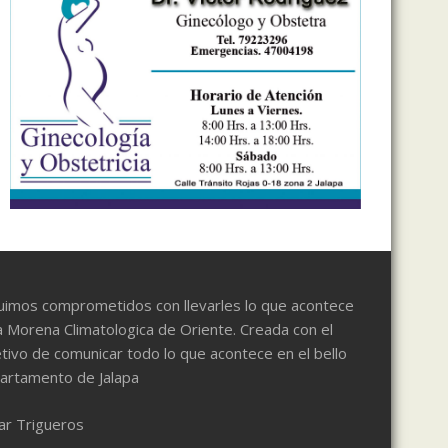
uimos comprometidos con llevarles lo que acontece
a Morena Climatologica de Oriente. Creada con el
tivo de comunicar todo lo que acontece en el bello
artamento de Jalapa
ar Trigueros