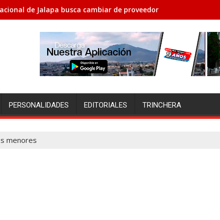
acional de Jalapa busca cambiar de proveedores porque no le h
PERSONALIDADES
EDITORIALES
TRINCHERA
los menores