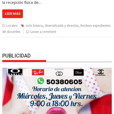
la recepción física de…
LEER MÁS
,
,
Locales
ciclo básico
diversificado y director
Reciben expedientes
de docentes
Leave a comment
PUBLICIDAD