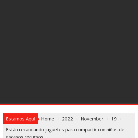
Estamos Aquí
Home
2022
November
19
Están recaudando juguetes para compartir con niños de
escasos recursos