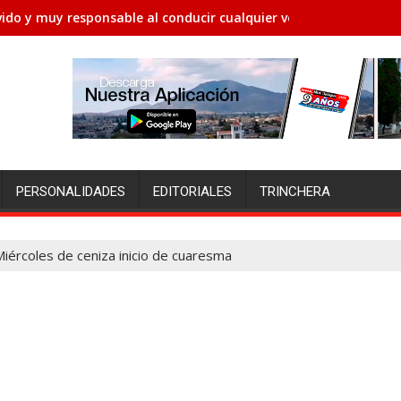
ido y muy responsable al conducir cualquier vehículo
PERSONALIDADES
EDITORIALES
TRINCHERA
iércoles de ceniza inicio de cuaresma