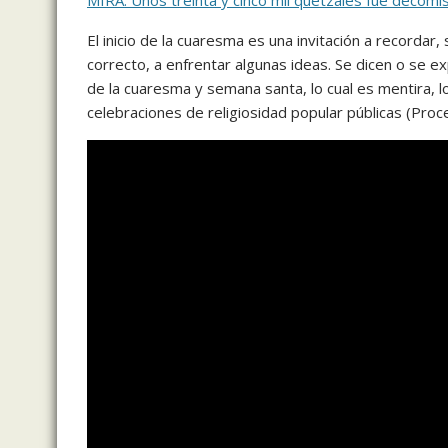
MIRA: Unos treinta y cinco mil quetzales fue decom
El inicio de la cuaresma es una invitación a recordar
correcto, a enfrentar algunas ideas. Se dicen o se
de la cuaresma y semana santa, lo cual es mentira, 
celebraciones de religiosidad popular públicas (Pro