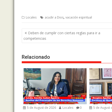
,
Locales
acudir a Dios
vacación espiritual
Post
Deben de cumplir con ciertas reglas para ir a
navigation
competencias
Relacionado
5 de August de 2026
Locales
0
5 de August 