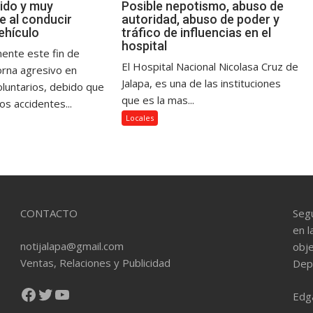
ido y muy
Posible nepotismo, abuso de
e al conducir
autoridad, abuso de poder y
ehículo
tráfico de influencias en el
hospital
ente este fin de
El Hospital Nacional Nicolasa Cruz de
rna agresivo en
Jalapa, es una de las instituciones
untarios, debido que
que es la mas...
os accidentes...
Locales
CONTACTO
Seg
en l
notijalapa@gmail.com
obje
Ventas, Relaciones y Publicidad
Dep
Facebook
Twitter
YouTube
Edg