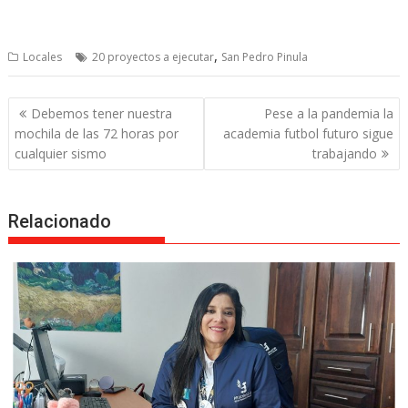
,
Locales
20 proyectos a ejecutar
San Pedro Pinula
Post
Debemos tener nuestra
Pese a la pandemia la
navigation
mochila de las 72 horas por
academia futbol futuro sigue
cualquier sismo
trabajando
Relacionado