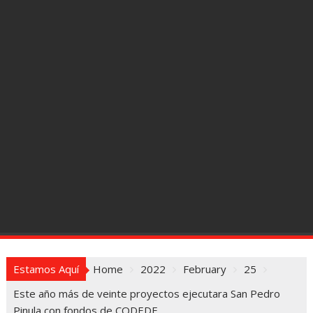
Estamos Aquí
Home
2022
February
25
Este año más de veinte proyectos ejecutara San Pedro
Pinula con fondos de CODEDE