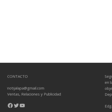
CONTACTO
Seg
en l
notijalapa@gmail.com
obje
Ventas, Relaciones y Publicidad
Dep
Facebook
Twitter
YouTube
Edg