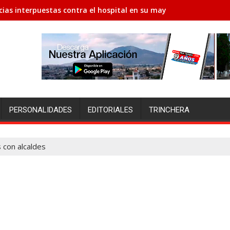
ias interpuestas contra el hospital en su mayoría son para la d
PERSONALIDADES
EDITORIALES
TRINCHERA
 con alcaldes