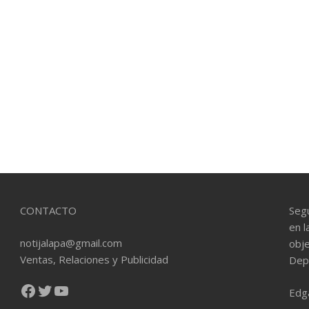
CONTACTO
Seg
en l
notijalapa@gmail.com
obje
Ventas, Relaciones y Publicidad
Dep
Facebook
Twitter
YouTube
Edg