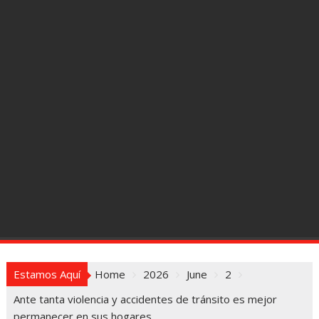
Estamos Aquí
Home
2026
June
2
Ante tanta violencia y accidentes de tránsito es mejor
permanecer en sus hogares