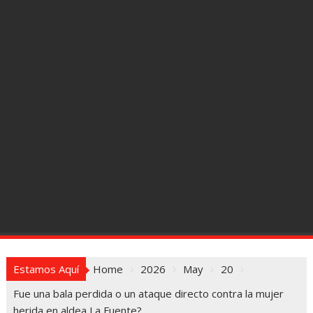
Estamos Aquí
Home
2026
May
20
Fue una bala perdida o un ataque directo contra la mujer
herida en aldea La Fuente?