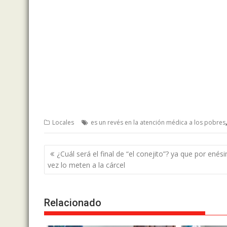
Locales
es un revés en la atención médica a los pobres
Post
¿Cuál será el final de “el conejito”? ya que por enés
navigation
vez lo meten a la cárcel
Relacionado