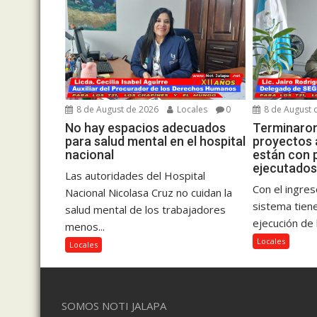
8 de August de 2026
Locales
0
8 de August 
No hay espacios adecuados
Terminaron
para salud mental en el hospital
proyectos 
nacional
están con 
ejecutado
Las autoridades del Hospital
Con el ingres
Nacional Nicolasa Cruz no cuidan la
sistema tien
salud mental de los trabajadores
ejecución de l
menos...
Locales
Locales
SOMOS NOTI JALAPA