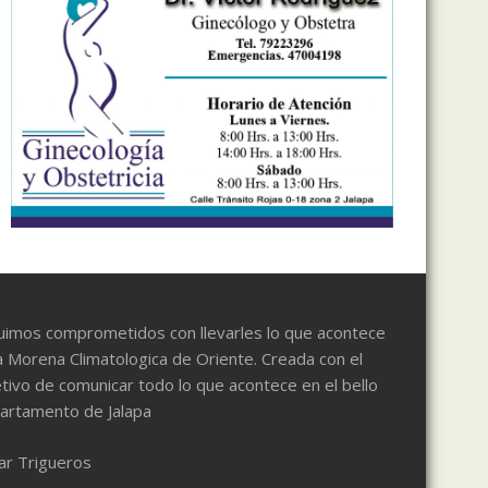
uimos comprometidos con llevarles lo que acontece
a Morena Climatologica de Oriente. Creada con el
tivo de comunicar todo lo que acontece en el bello
artamento de Jalapa
ar Trigueros