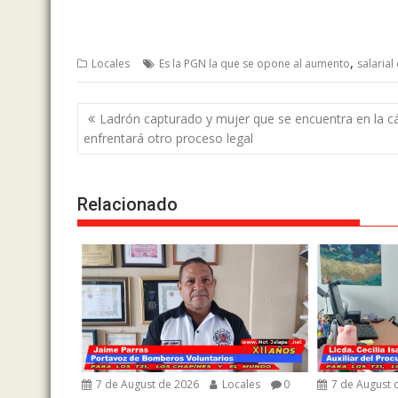
,
Locales
Es la PGN la que se opone al aumento
salaria
Post
Ladrón capturado y mujer que se encuentra en la cá
navigation
enfrentará otro proceso legal
Relacionado
7 de August de 2026
Locales
0
7 de August 