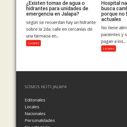
¿Existen tomas de agua o
Hospital na
hidrantes para unidades de
busca camb
emergencia en Jalapa?
porque no 
actuales
según se recuerdan hay un hidrante
No tiene ali
sobre la 2da. calle en cercanías de
pacientes y 
una farmacia en...
pagan a los...
Locales
Locales
SOMOS NOTI JALAPA
Editoriales
Locales
Nacionales
Personalidades
Sin categoría