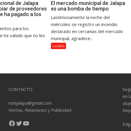
cional de Jalapa
El mercado municipal de Jalapa
iar de proveedores
es una bomba de tiempo
le ha pagado a los
Lastimosamente la noche del
miércoles se registro un incendio
mentos para los
declarado en cercanías del mercado
se ha sabido que no les
municipal, agradece...
Locales
CONTACTO
Seg
en l
notijalapa@gmail.com
obje
Ventas, Relaciones y Publicidad
Dep
Facebook
Twitter
YouTube
Edg