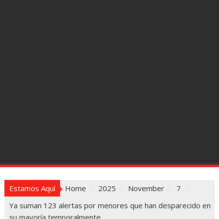
Estamos Aquí
Home
2025
November
7
Ya suman 123 alertas por menores que han desparecido en
su mayoría temporalmente