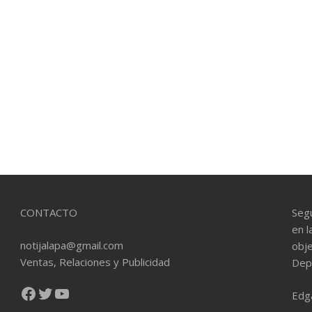
CONTACTO
Seg
en l
notijalapa@gmail.com
obje
Ventas, Relaciones y Publicidad
Dep
Facebook
Twitter
YouTube
Edg