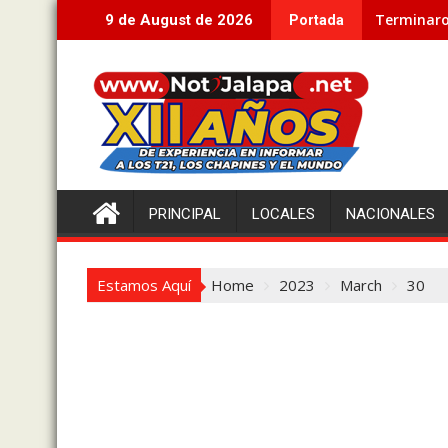
Skip
Terminaro
9 de August de 2026
Portada
to
content
PRINCIPAL
LOCALES
NACIONALES
Estamos Aquí
Home
2023
March
30