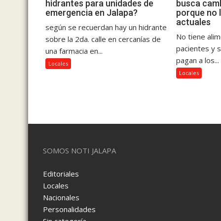
hidrantes para unidades de
busca camb
emergencia en Jalapa?
porque no 
actuales
según se recuerdan hay un hidrante
No tiene ali
sobre la 2da. calle en cercanías de
pacientes y 
una farmacia en...
pagan a los...
Locales
Locales
SOMOS NOTI JALAPA
Editoriales
Locales
Nacionales
Personalidades
Sin categoría