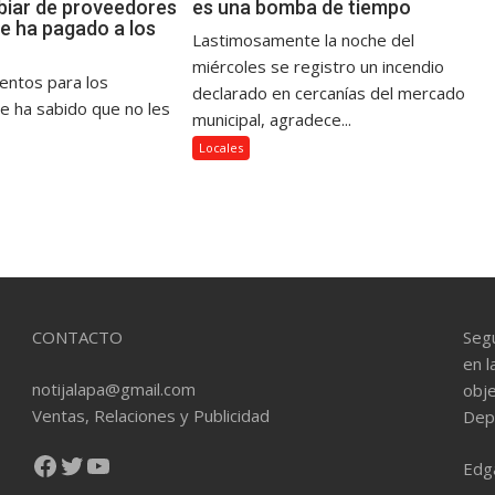
iar de proveedores
es una bomba de tiempo
le ha pagado a los
Lastimosamente la noche del
miércoles se registro un incendio
mentos para los
declarado en cercanías del mercado
se ha sabido que no les
municipal, agradece...
Locales
CONTACTO
Seg
en l
notijalapa@gmail.com
obje
Ventas, Relaciones y Publicidad
Dep
Facebook
Twitter
YouTube
Edg