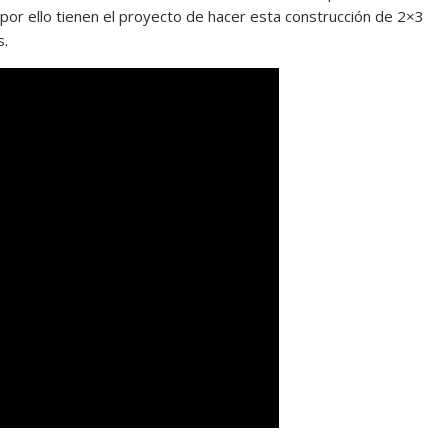
y por ello tienen el proyecto de hacer esta construcción de 2×3
s.