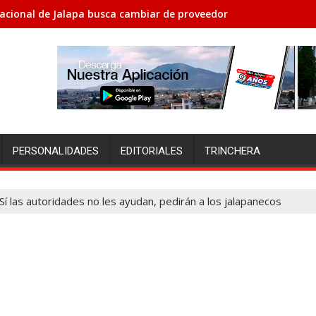
acional de Jalapa busca cambiar de proveedores porque no le h
PERSONALIDADES
EDITORIALES
TRINCHERA
Sí las autoridades no les ayudan, pedirán a los jalapanecos