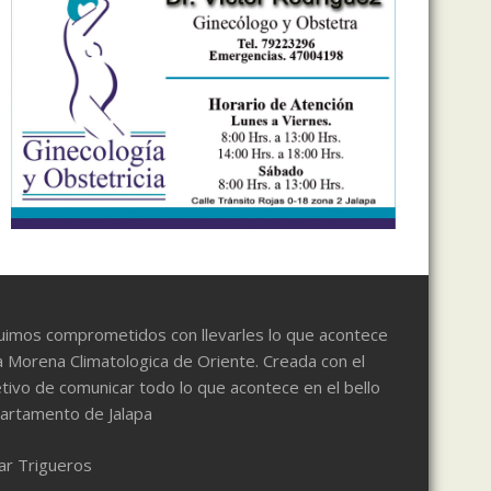
uimos comprometidos con llevarles lo que acontece
a Morena Climatologica de Oriente. Creada con el
tivo de comunicar todo lo que acontece en el bello
artamento de Jalapa
ar Trigueros