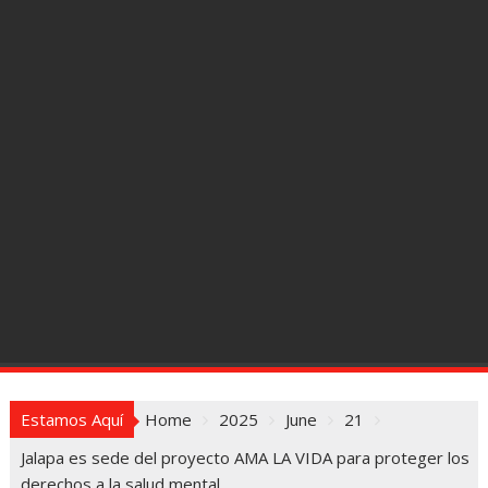
Estamos Aquí
Home
2025
June
21
Jalapa es sede del proyecto AMA LA VIDA para proteger los
derechos a la salud mental