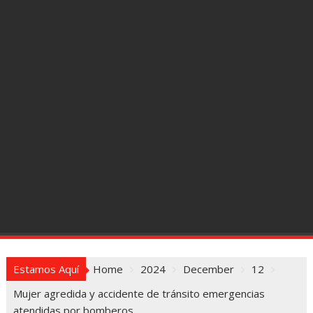
Estamos Aquí
Home
2024
December
12
Mujer agredida y accidente de tránsito emergencias
atendidas por bomberos