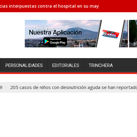
ias interpuestas contra el hospital en su mayoría son para la d
PERSONALIDADES
EDITORIALES
TRINCHERA
9
205 casos de niños con desnutrición aguda se han reportado