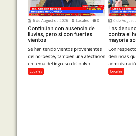
6 de August de 2026
Locales
0
6 de August 
Continúan con ausencia de
Las denunc
lluvias, pero si con fuertes
contra el h
vientos
mayoría son
Se han tenido vientos provenientes
Con respecto
del noroeste, también una afectación
denuncias que
en tema del ingreso del polvo...
administració
Locales
Locales