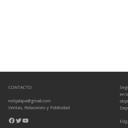
CONTACTO
Seg
en l
notijalapa@gmail.com
obje
Ventas, Relaciones y Publicidad
Dep
Facebook
Twitter
YouTube
Edg