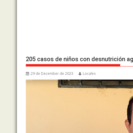
205 casos de niños con desnutrición a
29 de December de 2023
Locales