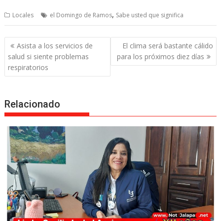
,
Locales
el Domingo de Ramos
Sabe usted que significa
Post
Asista a los servicios de
El clima será bastante cálido
navigation
salud si siente problemas
para los próximos diez días
respiratorios
Relacionado