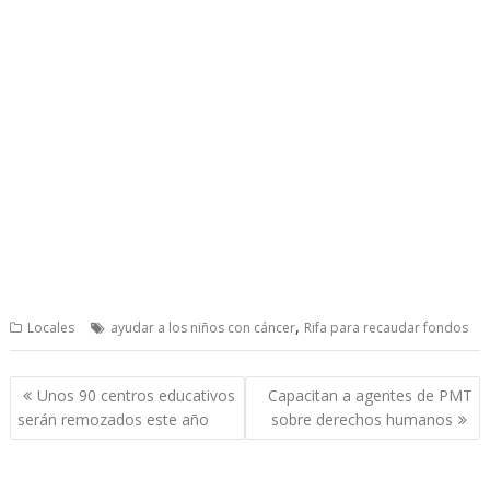
,
Locales
ayudar a los niños con cáncer
Rifa para recaudar fondos
Post
Unos 90 centros educativos
Capacitan a agentes de PMT
navigation
serán remozados este año
sobre derechos humanos