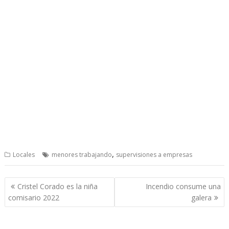
,
Locales
menores trabajando
supervisiones a empresas
Post
Cristel Corado es la niña
Incendio consume una
navigation
comisario 2022
galera